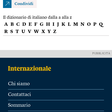
Condividi
Il dizionario di italiano dalla a alla z
A
B
C
D
E
F
G
H
I
J
K
L
M
N
O
P
Q
R
S
T
U
V
W
X
Y
Z
PUBBLICITÀ
Chi siamo
Contattaci
Sommario