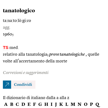
tanatologico
ta
|
na
|
to
|
lò
|
gi
|
co
agg.
1960;
TS
med.
relativo alla tanatologia;
prove tanatologiche
, quelle
volte all’accertamento della morte
Correzioni e suggerimenti
Condividi
Il dizionario di italiano dalla a alla z
A
B
C
D
E
F
G
H
I
J
K
L
M
N
O
P
Q