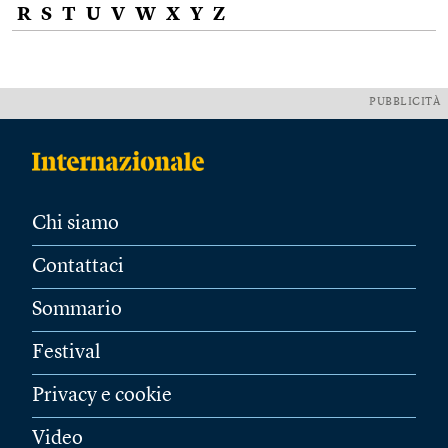
R
S
T
U
V
W
X
Y
Z
PUBBLICITÀ
Chi siamo
Contattaci
Sommario
Festival
Privacy e cookie
Video