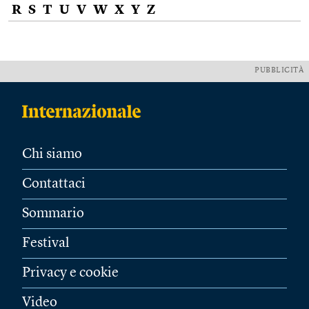
R
S
T
U
V
W
X
Y
Z
PUBBLICITÀ
Chi siamo
Contattaci
Sommario
Festival
Privacy e cookie
Video