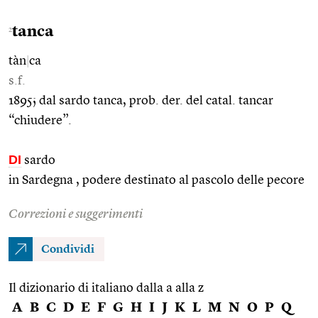
tanca
2
tàn
|
ca
s.f.
1895; dal sardo tanca, prob. der. del catal. tancar
“chiudere”.
DI
sardo
in Sardegna , podere destinato al pascolo delle pecore
Correzioni e suggerimenti
Condividi
Il dizionario di italiano dalla a alla z
A
B
C
D
E
F
G
H
I
J
K
L
M
N
O
P
Q