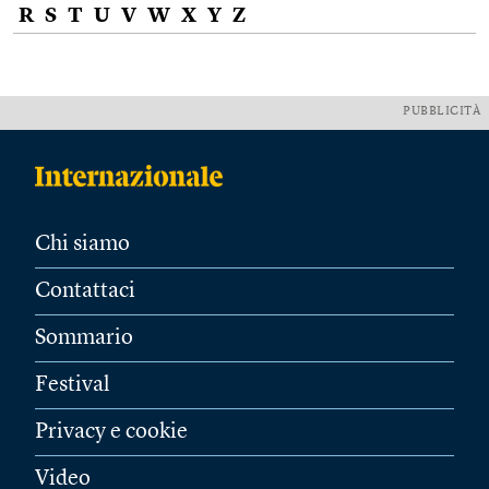
R
S
T
U
V
W
X
Y
Z
PUBBLICITÀ
Chi siamo
Contattaci
Sommario
Festival
Privacy e cookie
Video