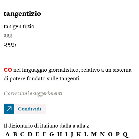
tangentizio
tan
|
gen
|
tì
|
zio
agg.
1993;
CO
nel linguaggio giornalistico, relativo a un sistema
di potere fondato sulle tangenti
Correzioni e suggerimenti
Condividi
Il dizionario di italiano dalla a alla z
A
B
C
D
E
F
G
H
I
J
K
L
M
N
O
P
Q