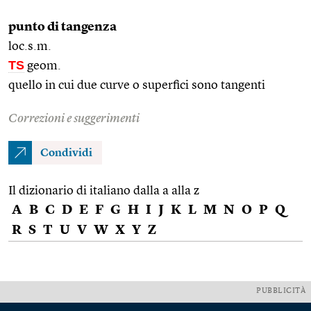
punto di tangenza
loc.s.m.
TS
geom.
quello in cui due curve o superfici sono tangenti
Correzioni e suggerimenti
Condividi
Il dizionario di italiano dalla a alla z
A
B
C
D
E
F
G
H
I
J
K
L
M
N
O
P
Q
R
S
T
U
V
W
X
Y
Z
PUBBLICITÀ