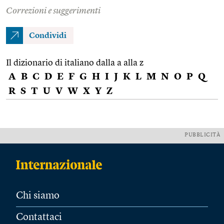
Correzioni e suggerimenti
Condividi
Il dizionario di italiano dalla a alla z
A
B
C
D
E
F
G
H
I
J
K
L
M
N
O
P
Q
R
S
T
U
V
W
X
Y
Z
PUBBLICITÀ
Chi siamo
Contattaci