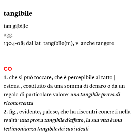
tangibile
tan
|
gì
|
bi
|
le
agg.
1304-08; dal lat. tangĭbĭle(m), v. anche tangere.
CO
1.
che si può toccare, che è percepibile al tatto
|
estens., costituito da una somma di denaro o da un
regalo di particolare valore:
una tangibile prova di
riconoscenza
2.
fig., evidente, palese, che ha riscontri concreti nella
realtà:
una prova tangibile d’affetto
,
la sua vita è una
testimonianza tangibile dei suoi ideali