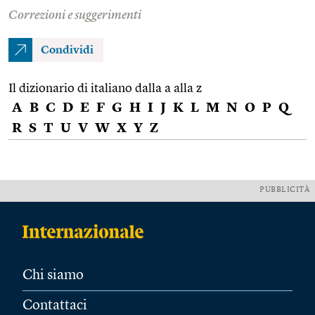
Correzioni e suggerimenti
Condividi
Il dizionario di italiano dalla a alla z
A
B
C
D
E
F
G
H
I
J
K
L
M
N
O
P
Q
R
S
T
U
V
W
X
Y
Z
PUBBLICITÀ
Chi siamo
Contattaci