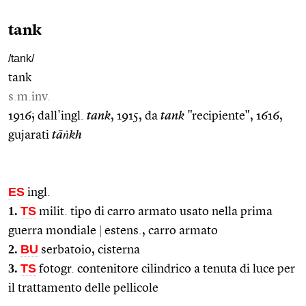
tank
/tank/
tank
s.m.inv.
1916; dall'ingl.
tank
, 1915, da
tank
"recipiente", 1616,
gujarati
tāṅkh
ES
ingl.
1.
TS
milit. tipo di carro armato usato nella prima
guerra mondiale
|
estens., carro armato
2.
BU
serbatoio, cisterna
3.
TS
fotogr. contenitore cilindrico a tenuta di luce per
il trattamento delle pellicole