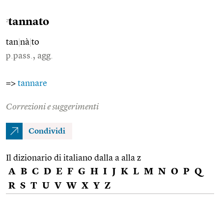
tannato
2
tan
|
nà
|
to
p.pass., agg.
=>
tannare
Correzioni e suggerimenti
Condividi
Il dizionario di italiano dalla a alla z
A
B
C
D
E
F
G
H
I
J
K
L
M
N
O
P
Q
R
S
T
U
V
W
X
Y
Z