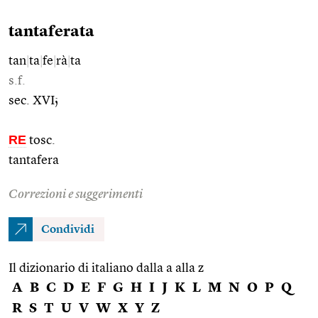
tantaferata
tan
|
ta
|
fe
|
rà
|
ta
s.f.
sec. XVI;
RE
tosc.
tantafera
Correzioni e suggerimenti
Condividi
Il dizionario di italiano dalla a alla z
A
B
C
D
E
F
G
H
I
J
K
L
M
N
O
P
Q
R
S
T
U
V
W
X
Y
Z