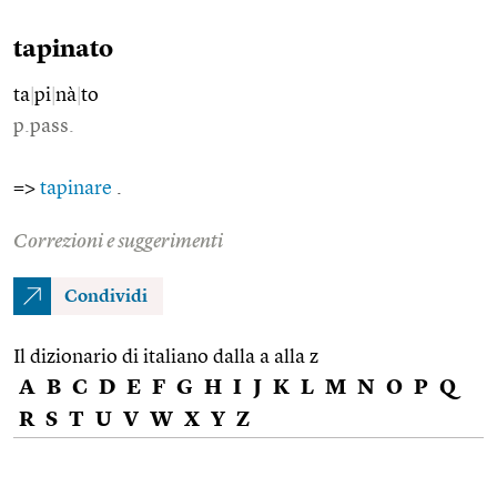
tapinato
ta
|
pi
|
nà
|
to
p.pass.
=>
tapinare
.
Correzioni e suggerimenti
Condividi
Il dizionario di italiano dalla a alla z
A
B
C
D
E
F
G
H
I
J
K
L
M
N
O
P
Q
R
S
T
U
V
W
X
Y
Z