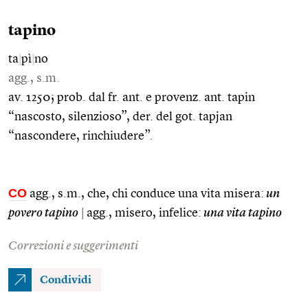
tapino
ta
|
pì
|
no
agg., s.m.
av. 1250; prob. dal fr. ant. e provenz. ant. tapin
“nascosto, silenzioso”, der. del got. tapjan
“nascondere, rinchiudere”.
CO
agg., s.m., che, chi conduce una vita misera:
un
povero tapino
|
agg., misero, infelice:
una vita tapino
Correzioni e suggerimenti
Condividi