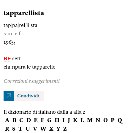
tapparellista
tap
|
pa
|
rel
|
lì
|
sta
s.m. e f.
1965;
RE
sett.
chi ripara le tapparelle
Correzioni e suggerimenti
Condividi
Il dizionario di italiano dalla a alla z
A
B
C
D
E
F
G
H
I
J
K
L
M
N
O
P
Q
R
S
T
U
V
W
X
Y
Z