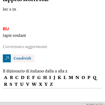
loc.s.m.
BU
tapis roulant
Correzioni e suggerimenti
Condividi
Il dizionario di italiano dalla a alla z
A
B
C
D
E
F
G
H
I
J
K
L
M
N
O
P
Q
R
S
T
U
V
W
X
Y
Z