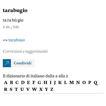
tarabugio
ta
|
ra
|
bù
|
gio
s.m., var.
=>
tarabuso
Correzioni e suggerimenti
Condividi
Il dizionario di italiano dalla a alla z
A
B
C
D
E
F
G
H
I
J
K
L
M
N
O
P
Q
R
S
T
U
V
W
X
Y
Z