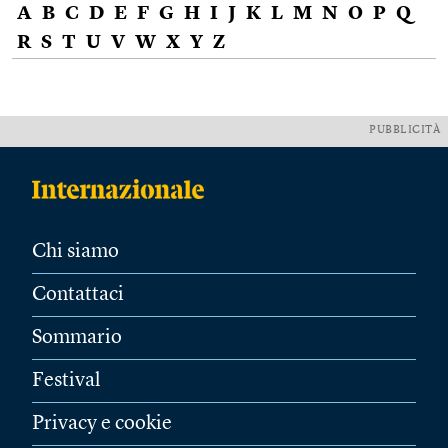
A
B
C
D
E
F
G
H
I
J
K
L
M
N
O
P
Q
R
S
T
U
V
W
X
Y
Z
PUBBLICITÀ
Chi siamo
Contattaci
Sommario
Festival
Privacy e cookie