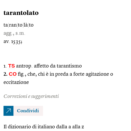
tarantolato
ta
|
ran
|
to
|
là
|
to
agg., s.m.
av. 1535;
TS
1.
antrop. affetto da tarantismo
2.
CO
fig., che, chi è in preda a forte agitazione o
eccitazione
Correzioni e suggerimenti
Condividi
Il dizionario di italiano dalla a alla z