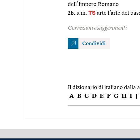
dell’Impero Romano
2b.
TS
s.m.
arte l’arte del ba
Correzioni e suggerimenti
Condividi
Il dizionario di italiano dalla a
A
B
C
D
E
F
G
H
I
J