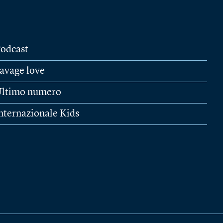
odcast
avage love
ltimo numero
nternazionale Kids