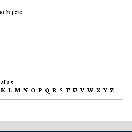
sso Impero
 alla z
K
L
M
N
O
P
Q
R
S
T
U
V
W
X
Y
Z