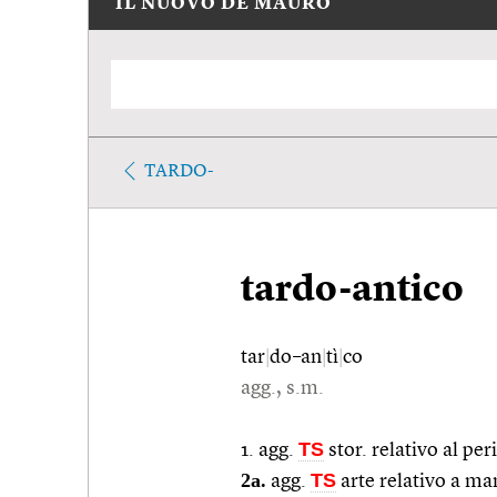
IL NUOVO DE MAURO
TARDO-
tardo-antico
tar
|
do–an
|
tì
|
co
agg., s.m.
TS
1. agg.
stor. relativo al per
2a.
TS
agg.
arte relativo a man