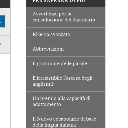
PER SAPERNE DI PIÙ
Avvertenze per la
consultazione del dizionario
A
Ricerca avanzata
Abbreviazioni
Il gran mare delle parole
È irresistibile l’ascesa degli
anglismi?
Un premio alla capacità di
adattamento
Il Nuovo vocabolario di base
della lingua italiana