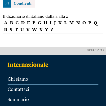
Condividi
Il dizionario di italiano dalla a alla z
A
B
C
D
E
F
G
H
I
J
K
L
M
N
O
P
Q
R
S
T
U
V
W
X
Y
Z
PUBBLICITÀ
Chi siamo
Contattaci
Sommario