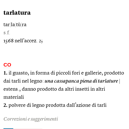
tarlatura
tar
|
la
|
tù
|
ra
s.f.
1568 nell'accez. 2;
CO
1.
il guasto, in forma di piccoli fori e gallerie, prodotto
dai tarli nel legno:
una cassapanca piena di tarlature
|
estens., danno prodotto da altri insetti in altri
materiali
2.
polvere di legno prodotta dall’azione di tarli
Correzioni e suggerimenti