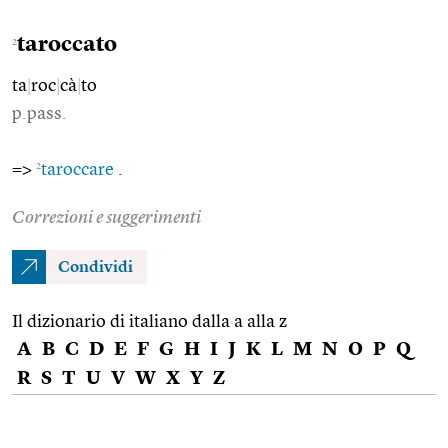
taroccato
2
ta
|
roc
|
cà
|
to
p.pass.
2
=>
taroccare
.
Correzioni e suggerimenti
Condividi
Il dizionario di italiano dalla a alla z
A
B
C
D
E
F
G
H
I
J
K
L
M
N
O
P
Q
R
S
T
U
V
W
X
Y
Z