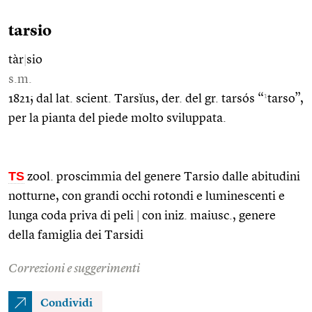
tarsio
tàr
|
sio
s.m.
1
1821; dal lat. scient. Tarsĭus, der. del gr. tarsós “
tarso”,
per la pianta del piede molto sviluppata.
TS
zool. proscimmia del genere Tarsio dalle abitudini
notturne, con grandi occhi rotondi e luminescenti e
lunga coda priva di peli
|
con iniz. maiusc., genere
della famiglia dei Tarsidi
Correzioni e suggerimenti
Condividi