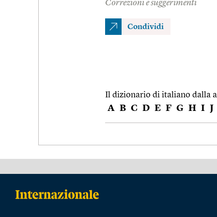
Correzioni e suggerimenti
Condividi
Il dizionario di italiano dalla a
A
B
C
D
E
F
G
H
I
J