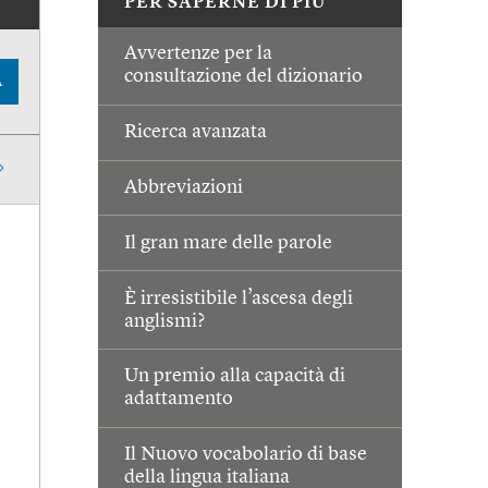
PER SAPERNE DI PIÙ
Avvertenze per la
consultazione del dizionario
A
Ricerca avanzata
Abbreviazioni
Il gran mare delle parole
È irresistibile l’ascesa degli
anglismi?
Un premio alla capacità di
adattamento
Il Nuovo vocabolario di base
della lingua italiana