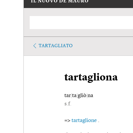
IL NUOVO DE MAURO
TARTAGLIATO
tartagliona
tar
|
ta
|
gliò
|
na
s.f.
=>
tartaglione
.