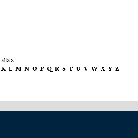
 alla z
K
L
M
N
O
P
Q
R
S
T
U
V
W
X
Y
Z