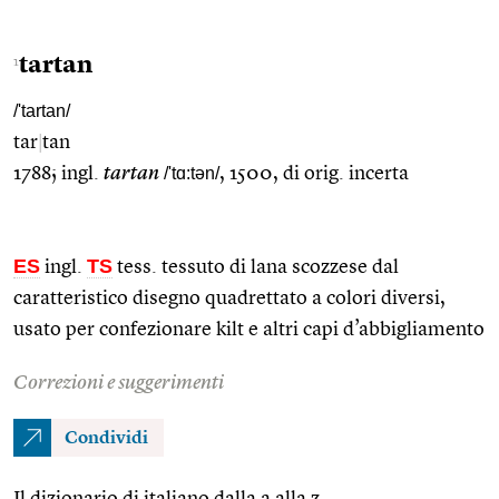
tartan
1
/'tartan/
tar
|
tan
1788; ingl.
tartan
/'tɑ:tən/
, 1500, di orig. incerta
ES
TS
ingl.
tess. tessuto di lana scozzese dal
caratteristico disegno quadrettato a colori diversi,
usato per confezionare kilt e altri capi d’abbigliamento
Correzioni e suggerimenti
Condividi
Il dizionario di italiano dalla a alla z