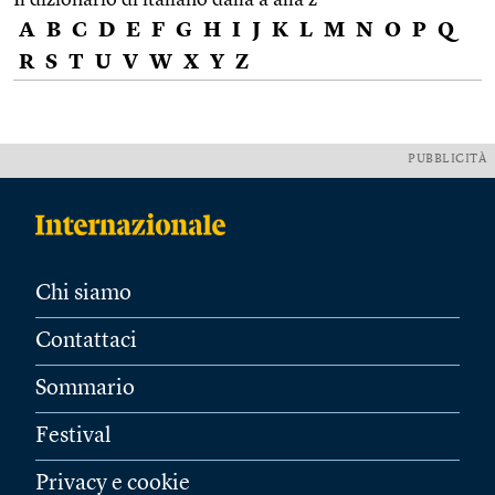
A
B
C
D
E
F
G
H
I
J
K
L
M
N
O
P
Q
R
S
T
U
V
W
X
Y
Z
PUBBLICITÀ
Chi siamo
Contattaci
Sommario
Festival
Privacy e cookie