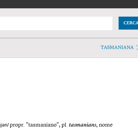
CERC
TASMANIANA
jən/
propr. "tasmaniano", pl.
tasmanians
, nome