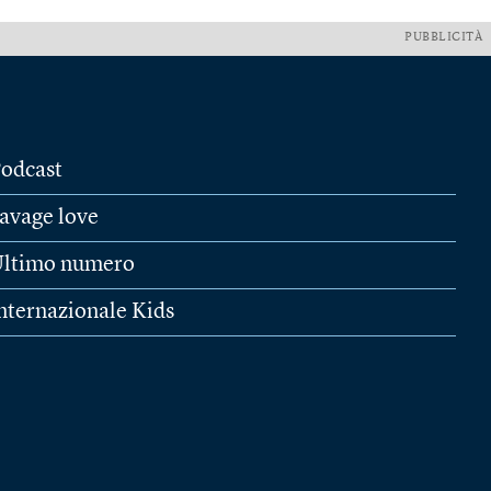
PUBBLICITÀ
odcast
avage love
ltimo numero
nternazionale Kids