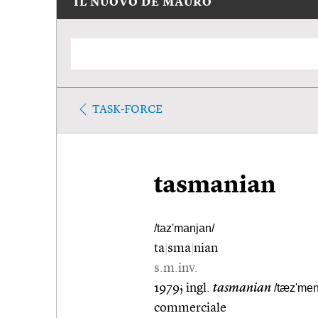
IL NUOVO DE MAURO
TASK-FORCE
tasmanian
/taz'manjan/
ta
|
sma
|
nian
s.m.inv.
1979; ingl.
tasmanian
/tæz'men
commerciale