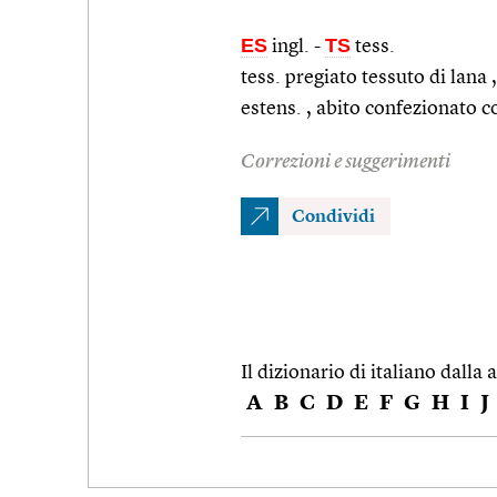
ES
TS
ingl.
-
tess.
tess. pregiato tessuto di lana
estens. , abito confezionato c
Correzioni e suggerimenti
Condividi
Il dizionario di italiano dalla a
A
B
C
D
E
F
G
H
I
J