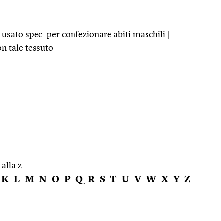
 , usato spec. per confezionare abiti maschili
|
on tale tessuto
 alla z
K
L
M
N
O
P
Q
R
S
T
U
V
W
X
Y
Z