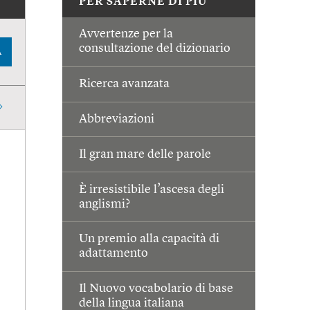
PER SAPERNE DI PIÙ
Avvertenze per la
consultazione del dizionario
A
Ricerca avanzata
Abbreviazioni
Il gran mare delle parole
È irresistibile l’ascesa degli
anglismi?
Un premio alla capacità di
adattamento
Il Nuovo vocabolario di base
della lingua italiana