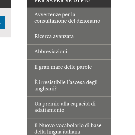
PER SAPERNE DI PIÙ
Avvertenze per la
consultazione del dizionario
A
Ricerca avanzata
Abbreviazioni
Il gran mare delle parole
È irresistibile l’ascesa degli
anglismi?
Un premio alla capacità di
adattamento
Il Nuovo vocabolario di base
della lingua italiana