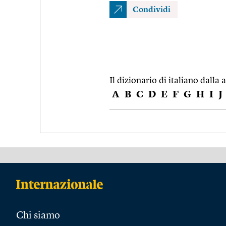
Condividi
Il dizionario di italiano dalla a
A
B
C
D
E
F
G
H
I
J
Chi siamo