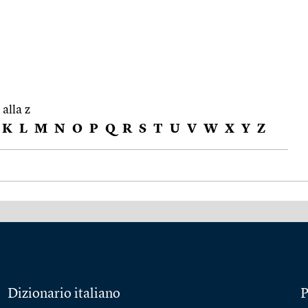
 alla z
K
L
M
N
O
P
Q
R
S
T
U
V
W
X
Y
Z
Dizionario italiano
P