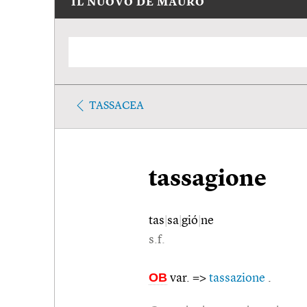
IL NUOVO DE MAURO
TASSACEA
tassagione
tas
|
sa
|
gió
|
ne
s.f.
OB
var. =>
tassazione
.