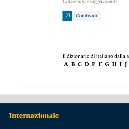
Correzioni e suggerimenti
Condividi
Il dizionario di italiano dalla a
A
B
C
D
E
F
G
H
I
J