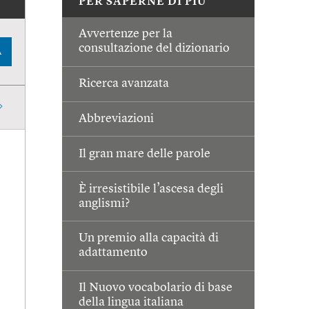
PER SAPERNE DI PIÙ
Avvertenze per la
consultazione del dizionario
A
Ricerca avanzata
Abbreviazioni
Il gran mare delle parole
È irresistibile l’ascesa degli
anglismi?
Un premio alla capacità di
adattamento
Il Nuovo vocabolario di base
della lingua italiana