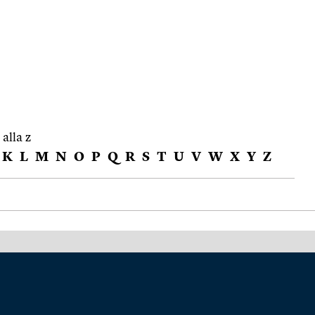
 alla z
K
L
M
N
O
P
Q
R
S
T
U
V
W
X
Y
Z