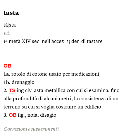
tasta
tà
|
sta
s.f.
1ª metà XIV sec. nell'accez. 2; der. di tastare.
OB
1a.
rotolo di cotone usato per medicazioni
1b.
drenaggio
2.
TS
ing.civ. asta metallica con cui si esamina, fino
alla profondità di alcuni metri, la consistenza di un
terreno su cui si voglia costruire un edificio
3.
OB
fig., noia, disagio
Correzioni e suggerimenti