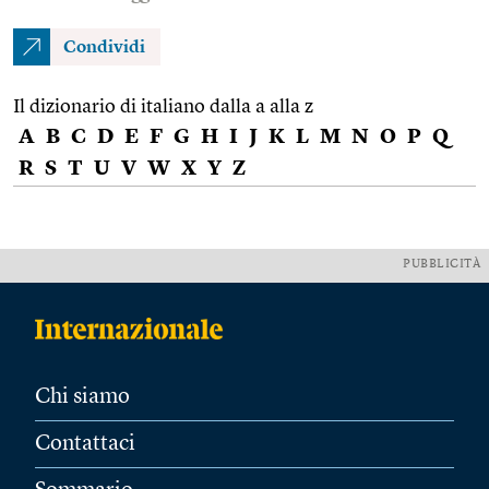
Condividi
Il dizionario di italiano dalla a alla z
A
B
C
D
E
F
G
H
I
J
K
L
M
N
O
P
Q
R
S
T
U
V
W
X
Y
Z
PUBBLICITÀ
Chi siamo
Contattaci