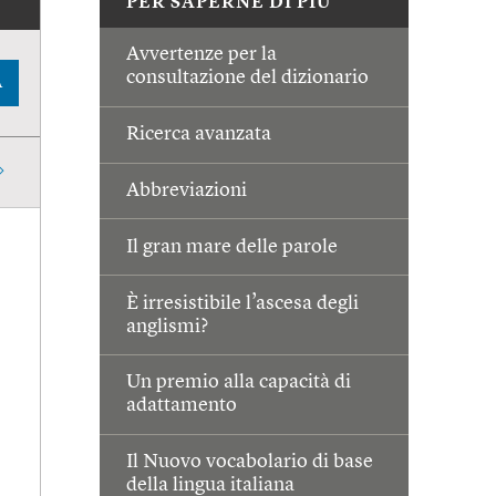
PER SAPERNE DI PIÙ
Avvertenze per la
consultazione del dizionario
A
Ricerca avanzata
Abbreviazioni
Il gran mare delle parole
È irresistibile l’ascesa degli
anglismi?
Un premio alla capacità di
adattamento
Il Nuovo vocabolario di base
della lingua italiana