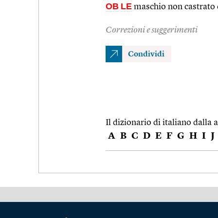
OB
LE
maschio non castrato d
Correzioni e suggerimenti
Condividi
Il dizionario di italiano dalla a
A
B
C
D
E
F
G
H
I
J