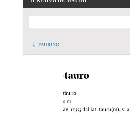
IL NUOVO DE MAURO
TAURINO
tauro
1
tàu
|
ro
s.m.
av. 1533; dal lat. tauru(m), v.