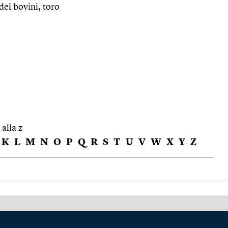
ei bovini, toro
 alla z
K
L
M
N
O
P
Q
R
S
T
U
V
W
X
Y
Z