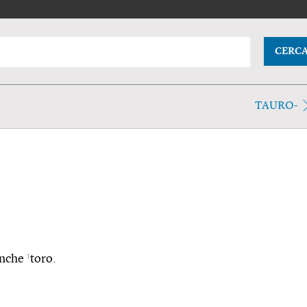
CERC
TAURO-
1
 anche
toro.