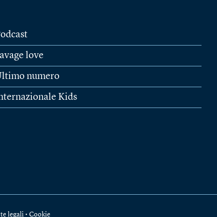
odcast
avage love
ltimo numero
nternazionale Kids
te legali
•
Cookie