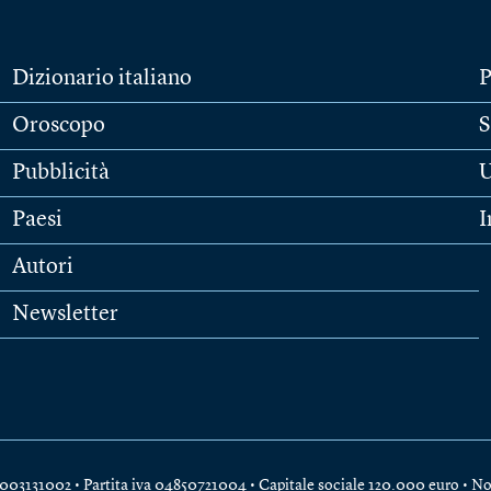
Dizionario italiano
P
Oroscopo
S
Pubblicità
U
Paesi
I
Autori
Newsletter
e 04003131002 • Partita iva 04850721004 • Capitale sociale 120.000 euro •
No