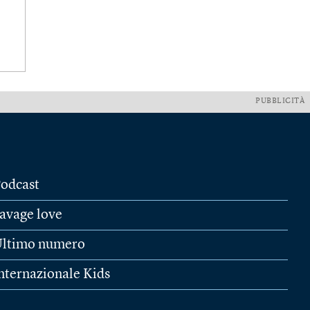
PUBBLICITÀ
odcast
avage love
ltimo numero
nternazionale Kids