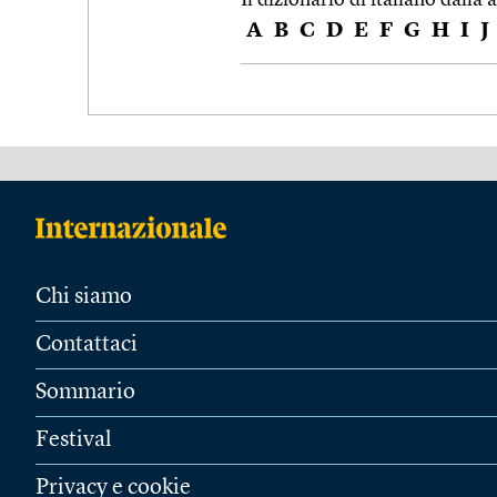
A
B
C
D
E
F
G
H
I
J
Chi siamo
Contattaci
Sommario
Festival
Privacy e cookie