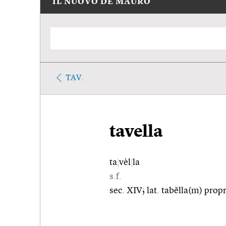
IL NUOVO DE MAURO
TAV.
tavella
ta
|
vèl
|
la
s.f.
sec. XIV; lat. tabĕlla(m) propr