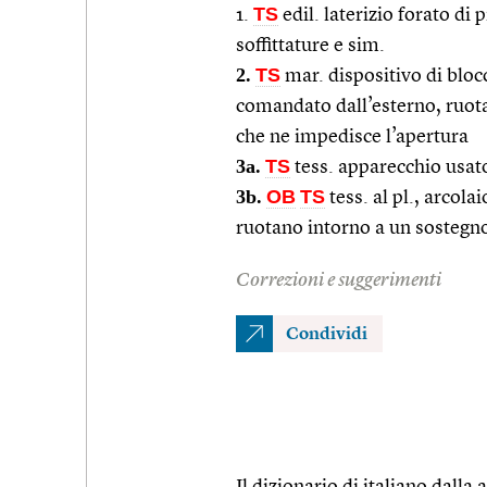
TS
1.
edil. laterizio forato di 
soffittature e sim.
2.
TS
mar. dispositivo di blocc
comandato dall’esterno, ruota
che ne impedisce l’apertura
3a.
TS
tess. apparecchio usato 
3b.
OB
TS
tess. al pl., arcola
ruotano intorno a un sostegno
Correzioni e suggerimenti
Condividi
Il dizionario di italiano dalla a