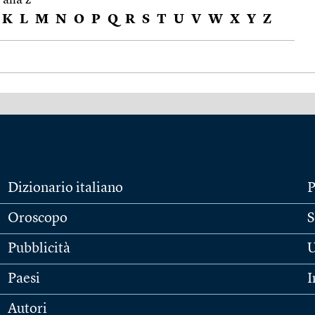
K
L
M
N
O
P
Q
R
S
T
U
V
W
X
Y
Z
Dizionario italiano
P
Oroscopo
S
Pubblicità
U
Paesi
I
Autori