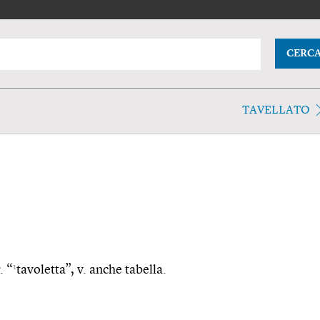
CERC
TAVELLATO
1
. “
tavoletta”, v. anche tabella.