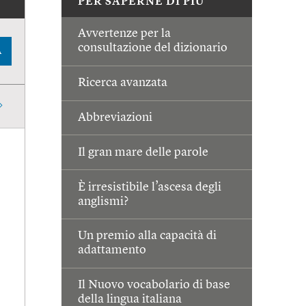
PER SAPERNE DI PIÙ
Avvertenze per la
consultazione del dizionario
A
Ricerca avanzata
Abbreviazioni
Il gran mare delle parole
È irresistibile l’ascesa degli
anglismi?
Un premio alla capacità di
adattamento
Il Nuovo vocabolario di base
della lingua italiana