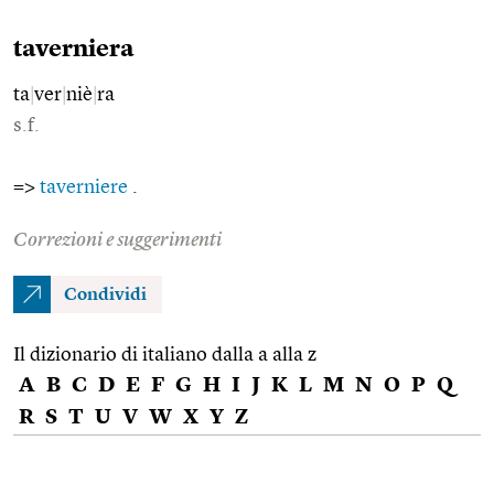
taverniera
ta
|
ver
|
niè
|
ra
s.f.
=>
taverniere
.
Correzioni e suggerimenti
Condividi
Il dizionario di italiano dalla a alla z
A
B
C
D
E
F
G
H
I
J
K
L
M
N
O
P
Q
R
S
T
U
V
W
X
Y
Z