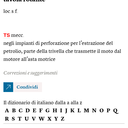
loc.s.f.
TS
mecc.
negli impianti di perforazione per l’estrazione del
petrolio, parte della trivella che trasmette il moto dal
motore all’asta motrice
Correzioni e suggerimenti
Condividi
Il dizionario di italiano dalla a alla z
A
B
C
D
E
F
G
H
I
J
K
L
M
N
O
P
Q
R
S
T
U
V
W
X
Y
Z