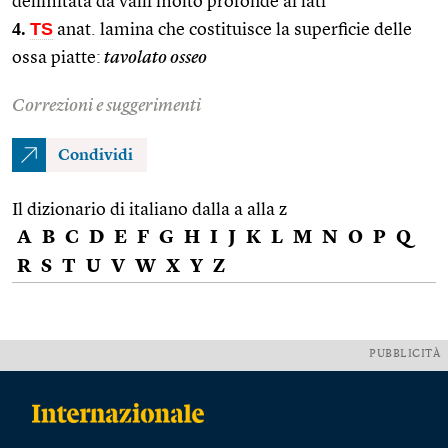
delimitata da valli molto profonde ai lati
4.
TS
anat. lamina che costituisce la superficie delle
ossa piatte:
tavolato osseo
Correzioni e suggerimenti
Condividi
Il dizionario di italiano dalla a alla z
A
B
C
D
E
F
G
H
I
J
K
L
M
N
O
P
Q
R
S
T
U
V
W
X
Y
Z
PUBBLICITÀ