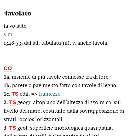
tavolato
1
ta
|
vo
|
là
|
to
s.m.
1348-53; dal lat. tabulātu(m), v. anche tavola.
CO
1a.
insieme di più tavole connesse tra di loro
1b.
parete o pavimento fatto con tavole di legno
1c.
TS
edil. =>
tramezzo
2.
TS
geogr. altopiano dell’altezza di 250 m ca. sul
livello del mare, costituito dalla sovrapposizione di
strati rocciosi orizzontali
3.
TS
geol. superficie morfologica quasi piana,