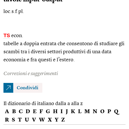
loc.s.f.pl.
TS
econ.
tabelle a doppia entrata che consentono di studiare gli
scambi tra i diversi settori produttivi di una data
economia e fra questi e l’estero.
Correzioni e suggerimenti
Condividi
Il dizionario di italiano dalla a alla z
A
B
C
D
E
F
G
H
I
J
K
L
M
N
O
P
Q
R
S
T
U
V
W
X
Y
Z