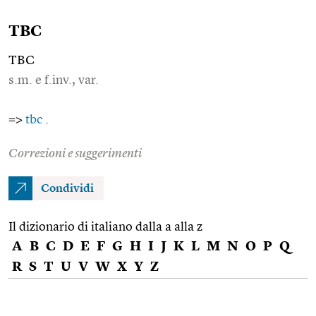
TBC
TBC
s.m. e f.inv., var.
=>
tbc
.
Correzioni e suggerimenti
Condividi
Il dizionario di italiano dalla a alla z
A
B
C
D
E
F
G
H
I
J
K
L
M
N
O
P
Q
R
S
T
U
V
W
X
Y
Z