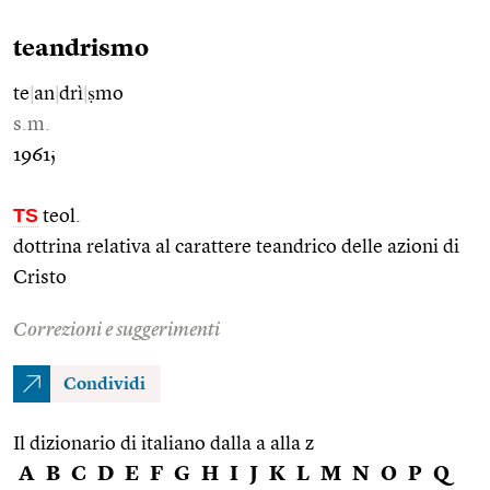
teandrismo
te
|
an
|
drì
|
ṣmo
s.m.
1961;
TS
teol.
dottrina relativa al carattere teandrico delle azioni di
Cristo
Correzioni e suggerimenti
Condividi
Il dizionario di italiano dalla a alla z
A
B
C
D
E
F
G
H
I
J
K
L
M
N
O
P
Q