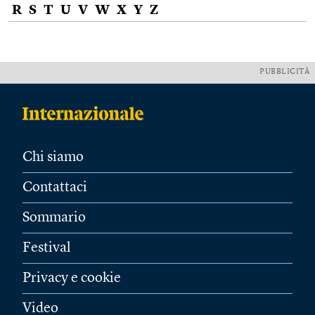
R
S
T
U
V
W
X
Y
Z
PUBBLICITÀ
Chi siamo
Contattaci
Sommario
Festival
Privacy e cookie
Video