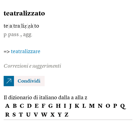
teatralizzato
te
|
a
|
tra
|
liẓ
|
ẓà
|
to
p.pass., agg.
=>
teatralizzare
Correzioni e suggerimenti
Condividi
Il dizionario di italiano dalla a alla z
A
B
C
D
E
F
G
H
I
J
K
L
M
N
O
P
Q
R
S
T
U
V
W
X
Y
Z