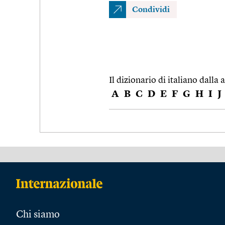
Condividi
Il dizionario di italiano dalla a
A
B
C
D
E
F
G
H
I
J
Chi siamo