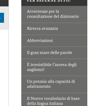
PER SAPERNE DI PIÙ
Avvertenze per la
consultazione del dizionario
A
Ricerca avanzata
Abbreviazioni
Il gran mare delle parole
È irresistibile l’ascesa degli
anglismi?
Un premio alla capacità di
adattamento
Il Nuovo vocabolario di base
della lingua italiana