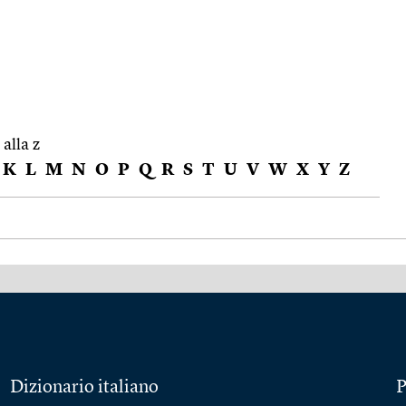
 alla z
K
L
M
N
O
P
Q
R
S
T
U
V
W
X
Y
Z
Dizionario italiano
P