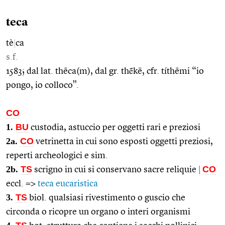
teca
tè
|
ca
s.f.
1583; dal lat. thēca(m), dal gr. thḗkē, cfr. títhēmi “io
pongo, io colloco”.
CO
1.
BU
custodia, astuccio per oggetti rari e preziosi
2a.
CO
vetrinetta in cui sono esposti oggetti preziosi,
reperti archeologici e sim.
2b.
TS
CO
scrigno in cui si conservano sacre reliquie
|
eccl. =>
teca eucaristica
3.
TS
biol. qualsiasi rivestimento o guscio che
circonda o ricopre un organo o interi organismi