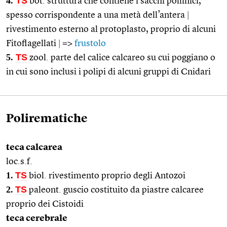
4.
TS
bot. struttura che contiene i sacchi pollinici,
spesso corrispondente a una metà dell’antera
|
rivestimento esterno al protoplasto, proprio di alcuni
Fitoflagellati
|
=>
frustolo
5.
TS
zool. parte del calice calcareo su cui poggiano o
in cui sono inclusi i polipi di alcuni gruppi di Cnidari
Polirematiche
teca calcarea
loc.s.f.
1.
TS
biol. rivestimento proprio degli Antozoi
2.
TS
paleont. guscio costituito da piastre calcaree
proprio dei Cistoidi
teca cerebrale