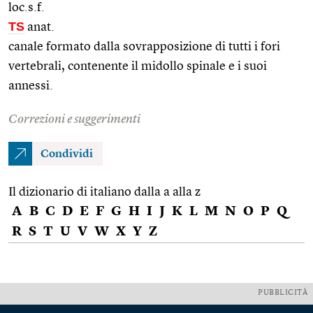
loc.s.f.
TS
anat.
canale formato dalla sovrapposizione di tutti i fori
vertebrali, contenente il midollo spinale e i suoi
annessi.
Correzioni e suggerimenti
Condividi
Il dizionario di italiano dalla a alla z
A
B
C
D
E
F
G
H
I
J
K
L
M
N
O
P
Q
R
S
T
U
V
W
X
Y
Z
PUBBLICITÀ