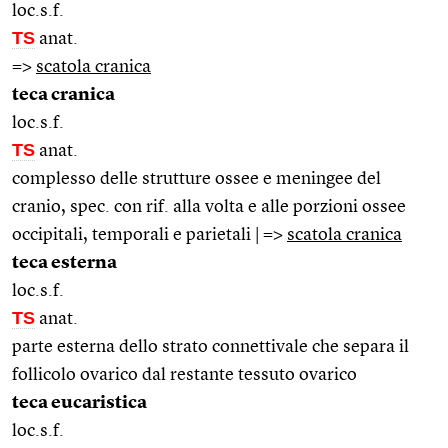
loc.s.f.
TS
anat.
=>
scatola cranica
teca cranica
loc.s.f.
TS
anat.
complesso delle strutture ossee e meningee del
cranio, spec. con rif. alla volta e alle porzioni ossee
occipitali, temporali e parietali | =>
scatola cranica
teca esterna
loc.s.f.
TS
anat.
parte esterna dello strato connettivale che separa il
follicolo ovarico dal restante tessuto ovarico
teca eucaristica
loc.s.f.