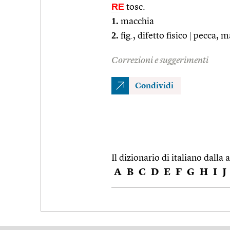
RE
tosc.
1.
macchia
2.
fig., difetto fisico
|
pecca, m
Correzioni e suggerimenti
Condividi
Il dizionario di italiano dalla a
A
B
C
D
E
F
G
H
I
J