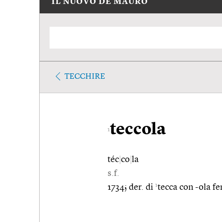
IL NUOVO DE MAURO
TECCHIRE
teccola
1
téc
|
co
|
la
s.f.
1
1734; der. di
tecca con -ola f