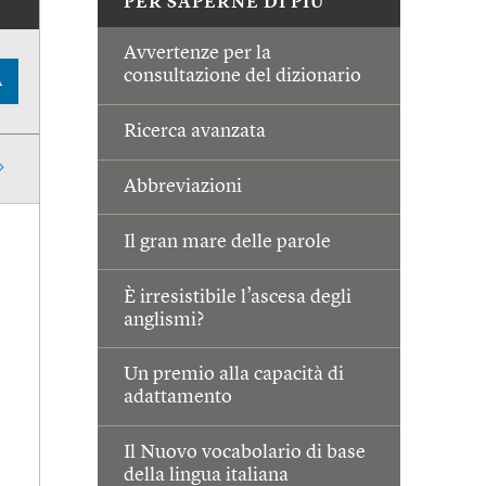
PER SAPERNE DI PIÙ
Avvertenze per la
consultazione del dizionario
A
Ricerca avanzata
Abbreviazioni
Il gran mare delle parole
È irresistibile l’ascesa degli
anglismi?
Un premio alla capacità di
adattamento
Il Nuovo vocabolario di base
della lingua italiana