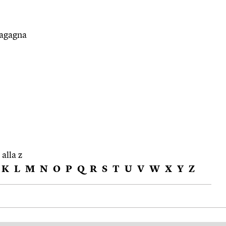
agagna
 alla z
K
L
M
N
O
P
Q
R
S
T
U
V
W
X
Y
Z