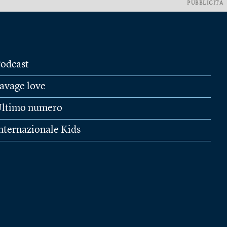
PUBBLICITÀ
odcast
avage love
ltimo numero
nternazionale Kids