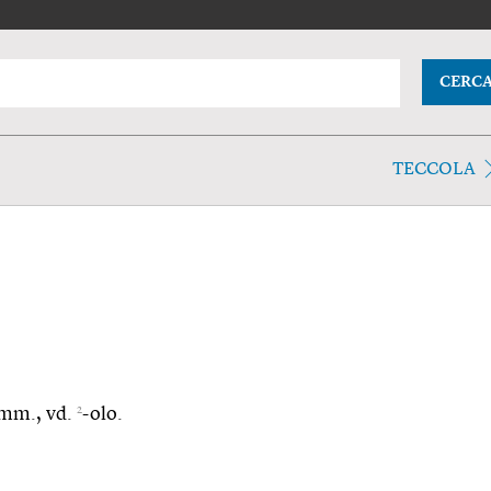
CERC
TECCOLA
2
emm., vd.
-olo.