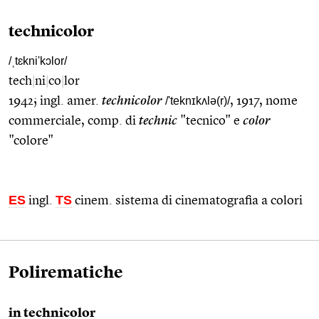
technicolor
/ˌtɛkni'kɔlor/
tech
|
ni
|
co
|
lor
1942; ingl. amer.
technicolor
/'teknɪkʌlə(r)/
, 1917, nome
commerciale, comp. di
technic
"tecnico" e
color
"colore"
ES
TS
ingl.
cinem. sistema di cinematografia a colori
Polirematiche
in technicolor