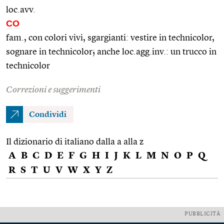
loc.avv.
CO
fam., con colori vivi, sgargianti: vestire in technicolor,
sognare in technicolor; anche loc.agg.inv.: un trucco in
technicolor
Correzioni e suggerimenti
Condividi
Il dizionario di italiano dalla a alla z
A
B
C
D
E
F
G
H
I
J
K
L
M
N
O
P
Q
R
S
T
U
V
W
X
Y
Z
PUBBLICITÀ