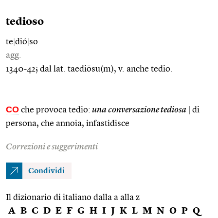
tedioso
te
|
dió
|
so
agg.
1340-42; dal lat. taediōsu(m), v. anche tedio.
CO
che provoca tedio:
una conversazione tediosa
|
di
persona, che annoia, infastidisce
Correzioni e suggerimenti
Condividi
Il dizionario di italiano dalla a alla z
A
B
C
D
E
F
G
H
I
J
K
L
M
N
O
P
Q