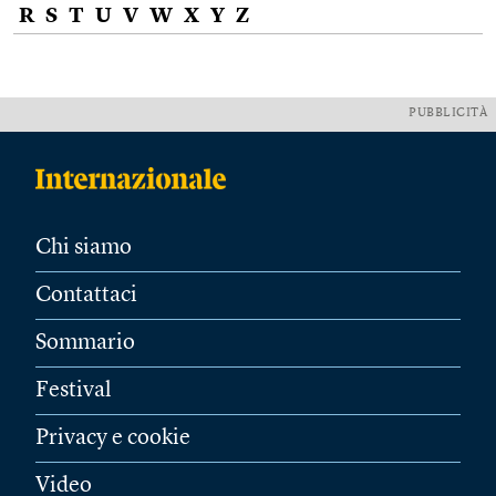
R
S
T
U
V
W
X
Y
Z
PUBBLICITÀ
Chi siamo
Contattaci
Sommario
Festival
Privacy e cookie
Video