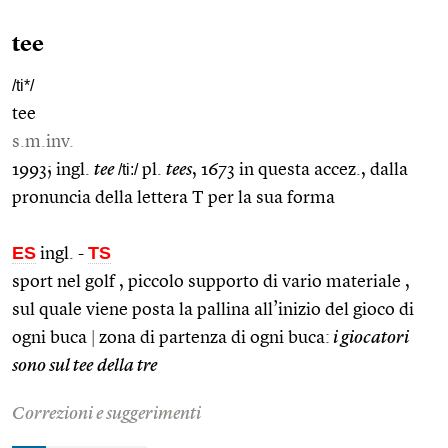
tee
/ti*/
tee
s.m.inv.
1993; ingl.
tee
/ti:/
pl.
tees
, 1673 in questa accez., dalla
pronuncia della lettera T per la sua forma
ES
TS
ingl.
-
sport nel golf , piccolo supporto di vario materiale ,
sul quale viene posta la pallina all’inizio del gioco di
ogni buca
|
zona di partenza di ogni buca:
i giocatori
sono sul
tee
della tre
Correzioni e suggerimenti