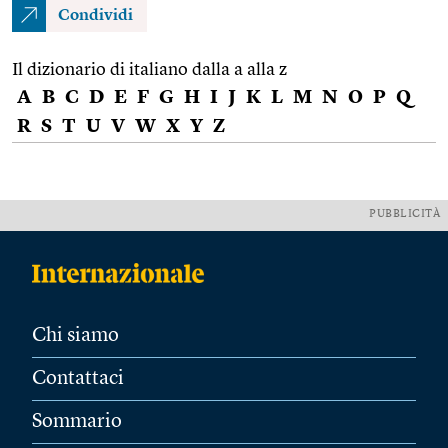
Condividi
Il dizionario di italiano dalla a alla z
A
B
C
D
E
F
G
H
I
J
K
L
M
N
O
P
Q
R
S
T
U
V
W
X
Y
Z
PUBBLICITÀ
Chi siamo
Contattaci
Sommario