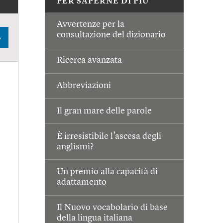
PER SAPERNE DI PIÙ
Avvertenze per la
consultazione del dizionario
A
Ricerca avanzata
Abbreviazioni
Il gran mare delle parole
È irresistibile l’ascesa degli
anglismi?
Un premio alla capacità di
adattamento
Il Nuovo vocabolario di base
della lingua italiana