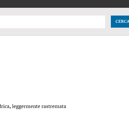
CERC
drica, leggermente rastremata