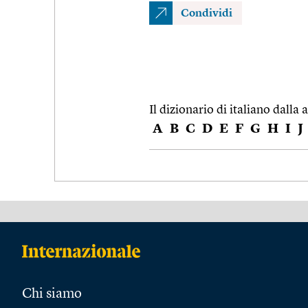
Condividi
Il dizionario di italiano dalla a
A
B
C
D
E
F
G
H
I
J
Chi siamo