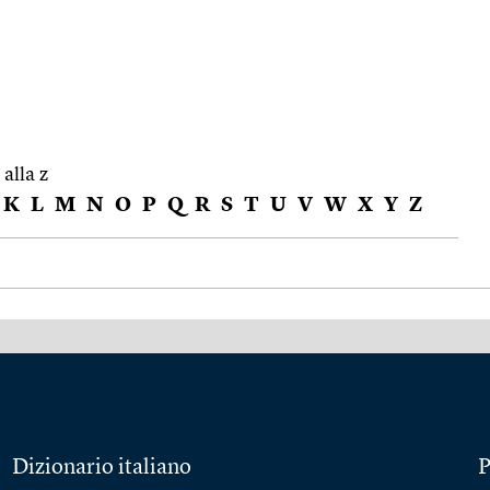
 alla z
K
L
M
N
O
P
Q
R
S
T
U
V
W
X
Y
Z
Dizionario italiano
P