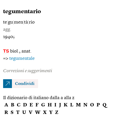
tegumentario
te
|
gu
|
men
|
tà
|
rio
agg.
1940;
TS
biol., anat.
=>
tegumentale
Correzioni e suggerimenti
Condividi
Il dizionario di italiano dalla a alla z
A
B
C
D
E
F
G
H
I
J
K
L
M
N
O
P
Q
R
S
T
U
V
W
X
Y
Z