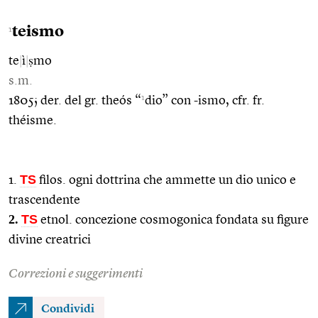
teismo
1
te
|
ì
|
ṣmo
s.m.
1
1805; der. del gr. theós “
dio” con -ismo, cfr. fr.
théisme.
TS
1.
filos. ogni dottrina che ammette un dio unico e
trascendente
2.
TS
etnol. concezione cosmogonica fondata su figure
divine creatrici
Correzioni e suggerimenti
Condividi