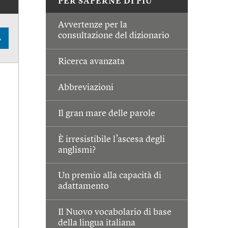
PER SAPERNE DI PIÙ
Avvertenze per la
consultazione del dizionario
A
Ricerca avanzata
Abbreviazioni
Il gran mare delle parole
È irresistibile l’ascesa degli
anglismi?
Un premio alla capacità di
adattamento
Il Nuovo vocabolario di base
della lingua italiana