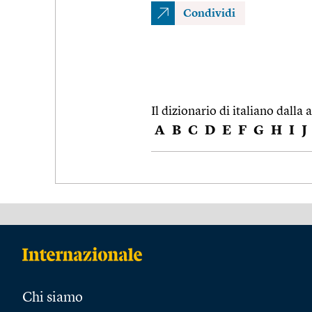
Condividi
Il dizionario di italiano dalla a
A
B
C
D
E
F
G
H
I
J
Chi siamo