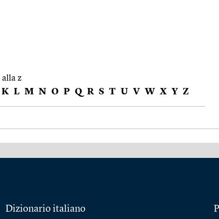
 alla z
K
L
M
N
O
P
Q
R
S
T
U
V
W
X
Y
Z
Dizionario italiano
P