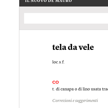
IL NUOVO DE MAURO
tela da vele
loc.s.f.
CO
t. di canapa o di lino usata t
Correzioni e suggerimenti