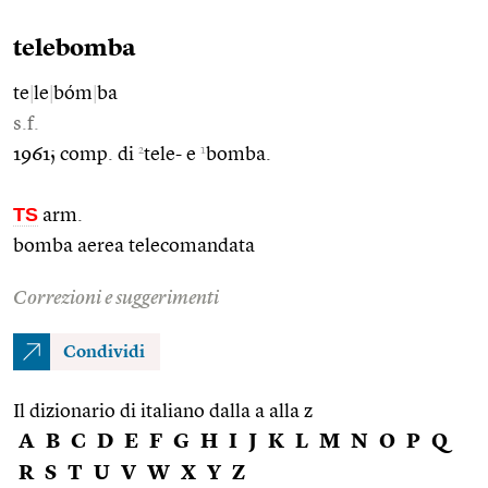
telebomba
te
|
le
|
bóm
|
ba
s.f.
2
1
1961; comp. di
tele- e
bomba.
TS
arm.
bomba aerea telecomandata
Correzioni e suggerimenti
Condividi
Il dizionario di italiano dalla a alla z
A
B
C
D
E
F
G
H
I
J
K
L
M
N
O
P
Q
R
S
T
U
V
W
X
Y
Z