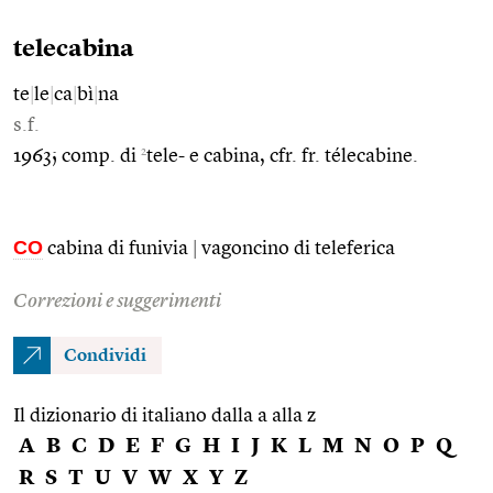
telecabina
te
|
le
|
ca
|
bì
|
na
s.f.
2
1963; comp. di
tele- e cabina, cfr. fr. télecabine.
CO
cabina di funivia
|
vagoncino di teleferica
Correzioni e suggerimenti
Condividi
Il dizionario di italiano dalla a alla z
A
B
C
D
E
F
G
H
I
J
K
L
M
N
O
P
Q
R
S
T
U
V
W
X
Y
Z