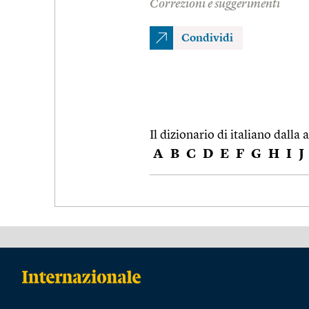
Correzioni e suggerimenti
Condividi
Il dizionario di italiano dalla a
A
B
C
D
E
F
G
H
I
J