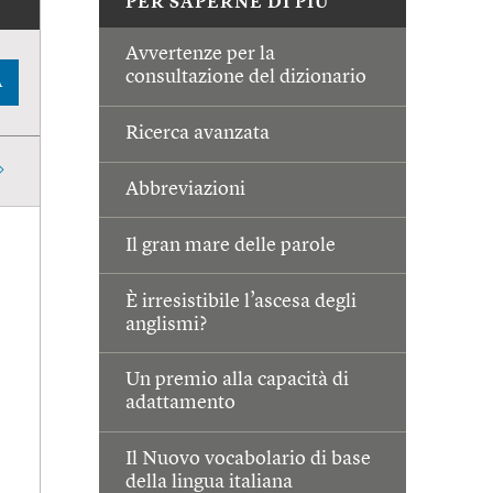
PER SAPERNE DI PIÙ
Avvertenze per la
consultazione del dizionario
A
Ricerca avanzata
Abbreviazioni
Il gran mare delle parole
È irresistibile l’ascesa degli
anglismi?
Un premio alla capacità di
adattamento
Il Nuovo vocabolario di base
della lingua italiana