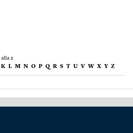
 alla z
K
L
M
N
O
P
Q
R
S
T
U
V
W
X
Y
Z