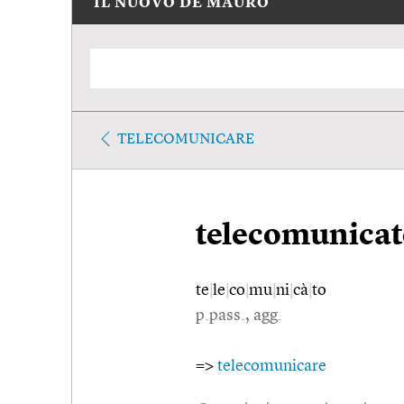
IL NUOVO DE MAURO
TELECOMUNICARE
telecomunica
te
|
le
|
co
|
mu
|
ni
|
cà
|
to
p.pass., agg.
=>
telecomunicare