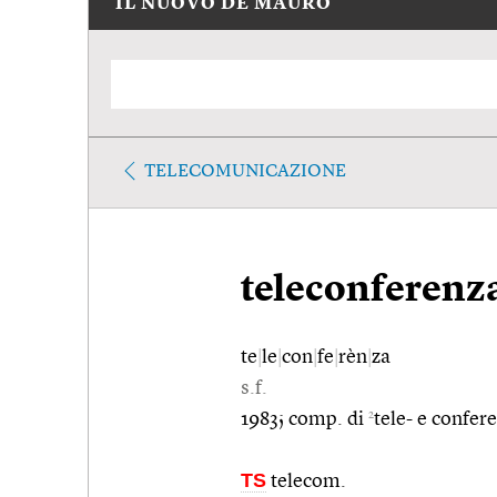
IL NUOVO DE MAURO
TELECOMUNICAZIONE
teleconferenz
te
|
le
|
con
|
fe
|
rèn
|
za
s.f.
2
1983; comp. di
tele- e confer
TS
telecom.