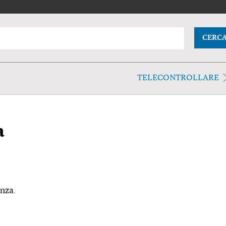
CERC
TELECONTROLLARE
a
enza.