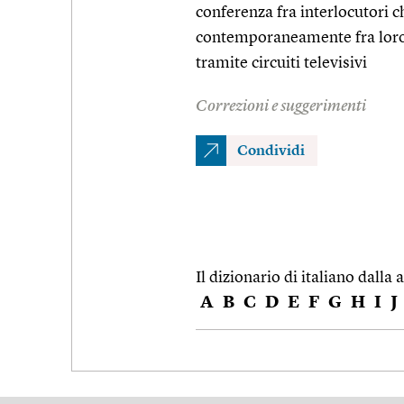
conferenza fra interlocutori ch
contemporaneamente fra loro s
tramite circuiti televisivi
Correzioni e suggerimenti
Condividi
Il dizionario di italiano dalla a
A
B
C
D
E
F
G
H
I
J