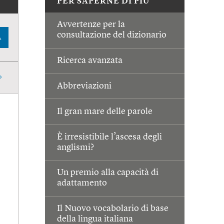
PER SAPERNE DI PIÙ
Avvertenze per la
consultazione del dizionario
A
Ricerca avanzata
Abbreviazioni
Il gran mare delle parole
È irresistibile l’ascesa degli
anglismi?
Un premio alla capacità di
adattamento
Il Nuovo vocabolario di base
della lingua italiana