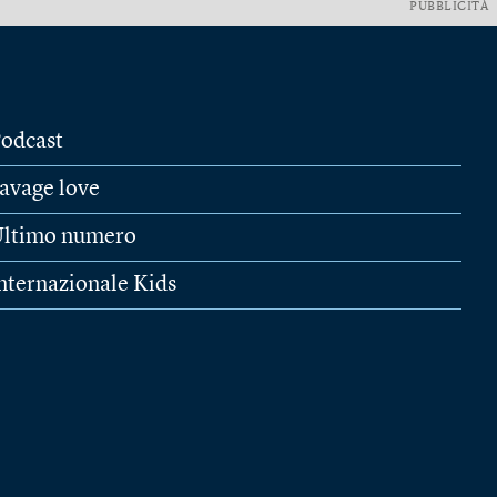
PUBBLICITÀ
odcast
avage love
ltimo numero
nternazionale Kids