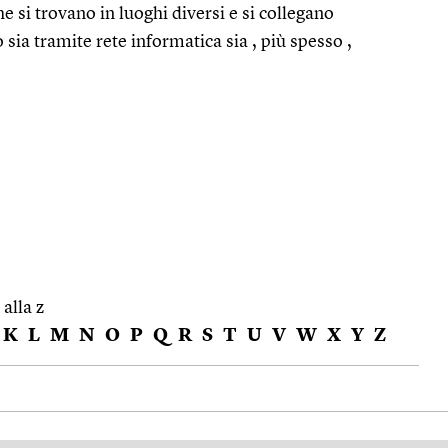
e si trovano in luoghi diversi e si collegano
ia tramite rete informatica sia , più spesso ,
 alla z
K
L
M
N
O
P
Q
R
S
T
U
V
W
X
Y
Z