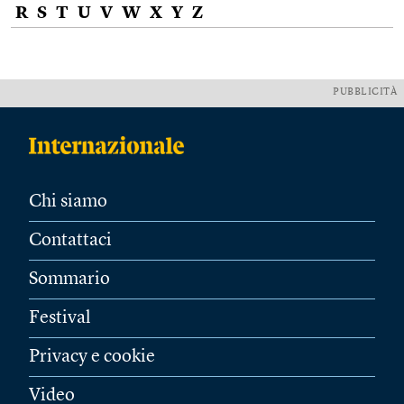
R
S
T
U
V
W
X
Y
Z
PUBBLICITÀ
Chi siamo
Contattaci
Sommario
Festival
Privacy e cookie
Video