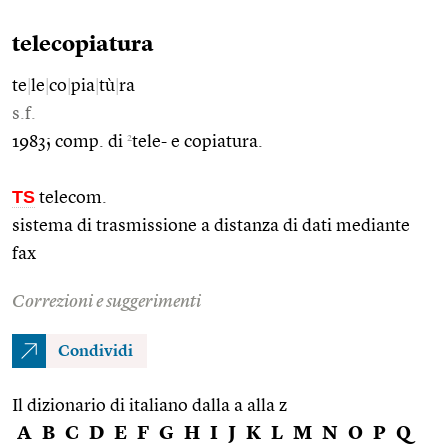
telecopiatura
te
|
le
|
co
|
pia
|
tù
|
ra
s.f.
2
1983; comp. di
tele- e copiatura.
TS
telecom.
sistema di trasmissione a distanza di dati mediante
fax
Correzioni e suggerimenti
Condividi
Il dizionario di italiano dalla a alla z
A
B
C
D
E
F
G
H
I
J
K
L
M
N
O
P
Q