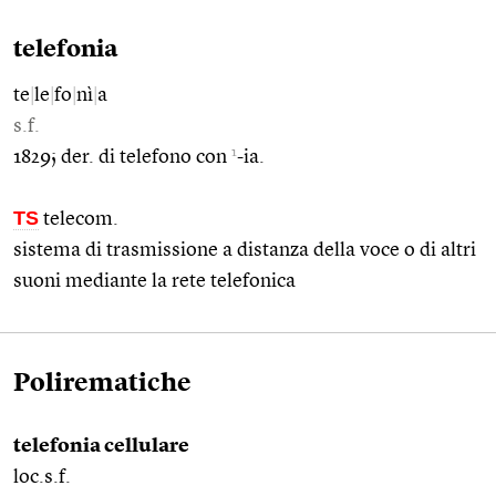
telefonia
te
|
le
|
fo
|
nì
|
a
s.f.
1
1829; der. di telefono con
-ia.
TS
telecom.
sistema di trasmissione a distanza della voce o di altri
suoni mediante la rete telefonica
Polirematiche
telefonia cellulare
loc.s.f.