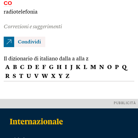
CO
radiotelefonia
Correzioni e suggerimenti
Condividi
Il dizionario di italiano dalla a alla z
A
B
C
D
E
F
G
H
I
J
K
L
M
N
O
P
Q
R
S
T
U
V
W
X
Y
Z
PUBBLICITÀ